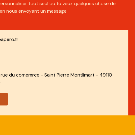
 personnaliser tout seul ou tu veux quelques chose de
s en nous envoyant un message
apero.fr
rue du comemrce - Saint Pierre Montlimart - 49110
.
e